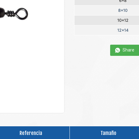
6x8
8x10
10x12
12x14
Share
Referencia
Tamaño