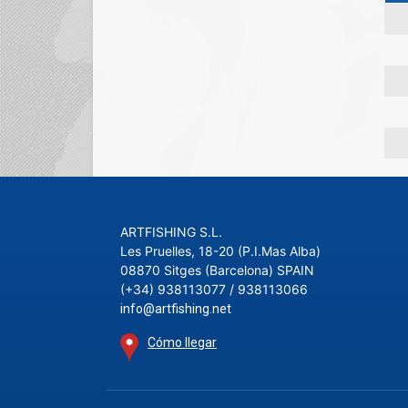
ARTFISHING S.L.
Les Pruelles, 18-20 (P.I.Mas Alba)
08870 Sitges (Barcelona) SPAIN
(+34) 938113077 / 938113066
info@artfishing.net
Cómo llegar