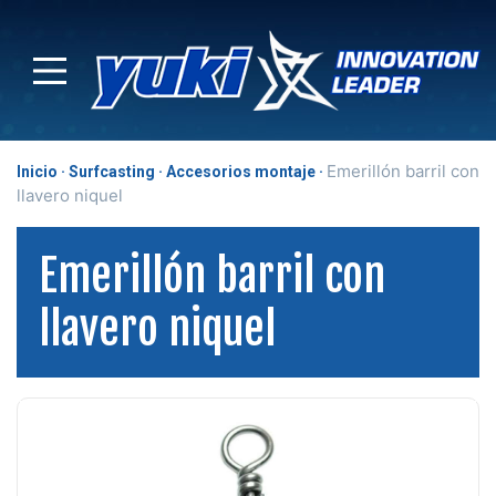
Emerillón barril con
Inicio
Surfcasting
Accesorios montaje
llavero niquel
Emerillón barril con
llavero niquel