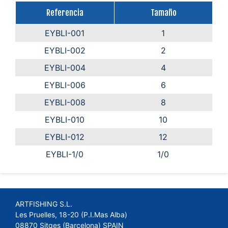
Referencia
Tamaño
EYBLI-001
1
EYBLI-002
2
EYBLI-004
4
EYBLI-006
6
EYBLI-008
8
EYBLI-010
10
EYBLI-012
12
EYBLI-1/0
1/0
ARTFISHING S.L.
Les Pruelles, 18-20 (P.I.Mas Alba)
08870 Sitges (Barcelona) SPAIN