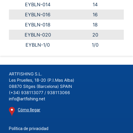
EYBLN-014
14
EYBLN-016
16
EYBLN-018
18
EYBLN-020
20
EYBLN-1/0
1/0
ARTFISHING S.L.
Les Pruelles, 18-20 (P.I.Mas Alba)
08870 Sitges (Barcelona) SPAIN
(+34) 938113077 / 938113066
info@artfishing.net
Cómo llegar
Política de privacidad