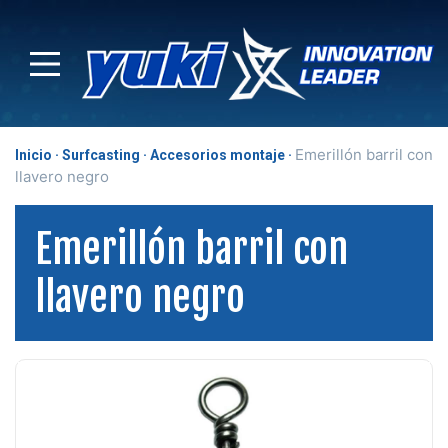
Emerillón barril con
Inicio
Surfcasting
Accesorios montaje
llavero negro
Emerillón barril con
llavero negro