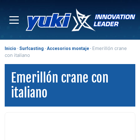
Emerillón crane
Inicio
Surfcasting
Accesorios montaje
con italiano
Emerillón crane con
italiano