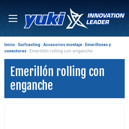
Inicio
Surfcasting
Accesorios montaje
Emerillones y
Emerillón rolling con enganche
conectores
Emerillón rolling con
enganche