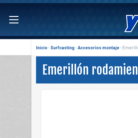
Emeril
Inicio
Surfcasting
Accesorios montaje
Emerillón rodamien