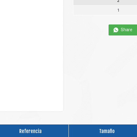
2
1
Share
Referencia
Tamaño