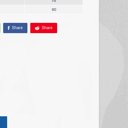
70
90
Share
Share