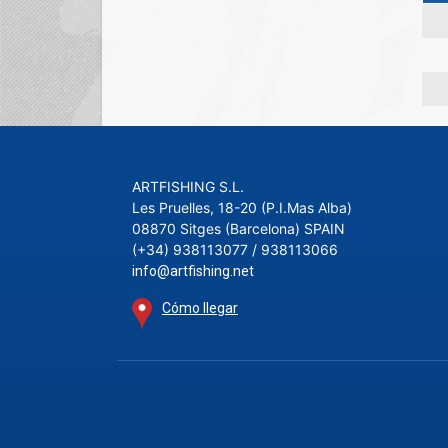
ARTFISHING S.L.
Les Pruelles, 18-20 (P.I.Mas Alba)
08870 Sitges (Barcelona) SPAIN
(+34) 938113077 / 938113066
info@artfishing.net
Cómo llegar