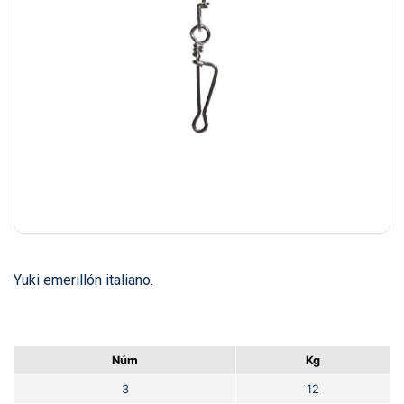
Yuki emerillón italiano.
Núm
Kg
3
12