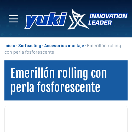
Emerillón rolling
Inicio
Surfcasting
Accesorios montaje
con perla fosforescente
Emerillón rolling con
perla fosforescente