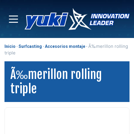
Ã‰merillon rolling
Inicio
Surfcasting
Accesorios montaje
triple
Ã‰merillon rolling
triple