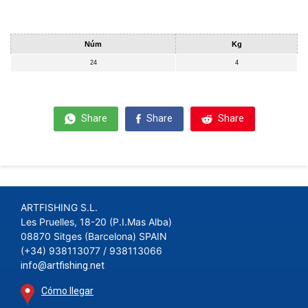
Núm
Kg
24
4
Share
Share
Share
ARTFISHING S.L.
Les Pruelles, 18-20 (P.I.Mas Alba)
08870 Sitges (Barcelona) SPAIN
(+34) 938113077 / 938113066
info@artfishing.net
Cómo llegar