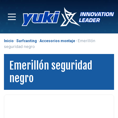
Emerillón
Inicio
Surfcasting
Accesorios montaje
seguridad negro
Emerillón seguridad
negro