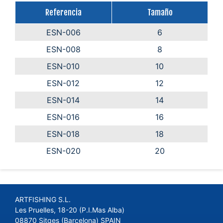
Referencia
Tamaño
ESN-006
6
ESN-008
8
ESN-010
10
ESN-012
12
ESN-014
14
ESN-016
16
ESN-018
18
ESN-020
20
ARTFISHING S.L.
Les Pruelles, 18-20 (P.I.Mas Alba)
08870 Sitges (Barcelona) SPAIN