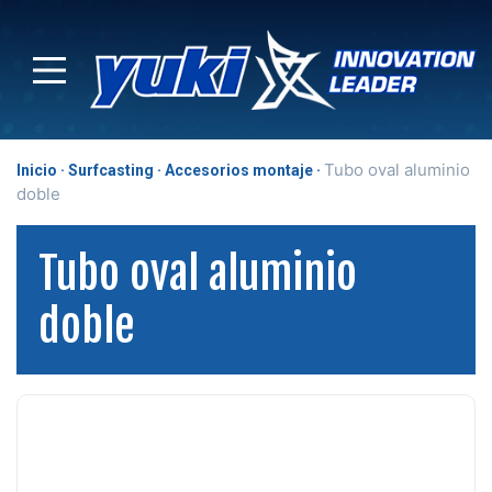
Tubo oval aluminio
Inicio
Surfcasting
Accesorios montaje
doble
Tubo oval aluminio
doble