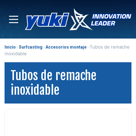
Tubos de remache
Inicio
Surfcasting
Accesorios montaje
inoxidable
Tubos de remache
inoxidable