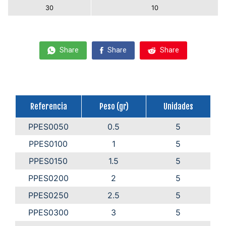
30
10
Share
Share
Share
Referencia
Peso (gr)
Unidades
PPES0050
0.5
5
PPES0100
1
5
PPES0150
1.5
5
PPES0200
2
5
PPES0250
2.5
5
PPES0300
3
5