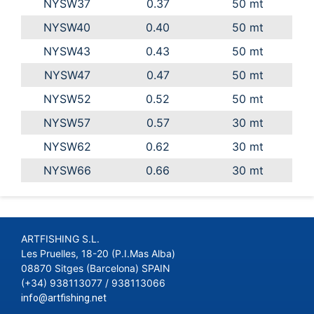
NYSW37
0.37
50 mt
NYSW40
0.40
50 mt
NYSW43
0.43
50 mt
NYSW47
0.47
50 mt
NYSW52
0.52
50 mt
NYSW57
0.57
30 mt
NYSW62
0.62
30 mt
NYSW66
0.66
30 mt
ARTFISHING S.L.
Les Pruelles, 18-20 (P.I.Mas Alba)
08870 Sitges (Barcelona) SPAIN
(+34) 938113077 / 938113066
info@artfishing.net