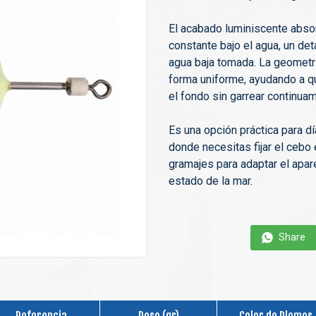
El acabado luminiscente absorb
constante bajo el agua, un det
agua baja tomada. La geometrí
forma uniforme, ayudando a q
el fondo sin garrear continua
Es una opción práctica para d
donde necesitas fijar el cebo 
gramajes para adaptar el apare
estado de la mar.
Share
Referencia
Peso (gr)
Color de Plomos