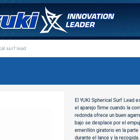
al surf lead
El YUKI Spherical Surf Lead 
el aparejo firme cuando la cor
redonda ofrece un buen agarre
bajo se desplace por el empuj
emerillón giratorio en la parte
durante el lance y la recogida.