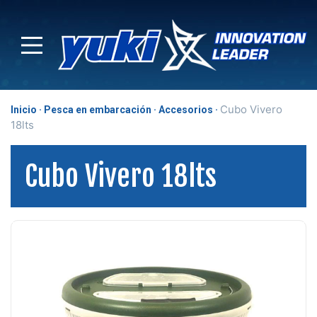
Cubo Vivero
Inicio
Pesca en embarcación
Accesorios
18lts
Cubo Vivero 18lts