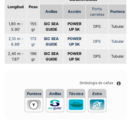
Longitud
Peso
Porta
Anillas
Acción
Puntera
carretes
1,80 m -
155
SIC SEA
POWER
DPS
Tubular
5.90'
gr
GUIDE
UP 5K
2,10 m -
173
SIC SEA
POWER
DPS
Tubular
6.88'
gr
GUIDE
UP 5K
2,40 m -
196
SIC SEA
POWER
DPS
Tubular
7.87'
gr
GUIDE
UP 5K
Simbología de cañas
Puntera
Anillas
Técnica
Extra