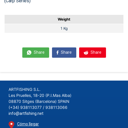
(Carp Series)
Weight
1 Kg
Share
Share
Share
ARTFISHING S.L.
Les Pruelles, 18-20 (P.I.Mas Alba)
08870 Sitges (Barcelona) SPAIN
(+34) 938113077 / 938113066
info@artfishing.net
Cómo llegar