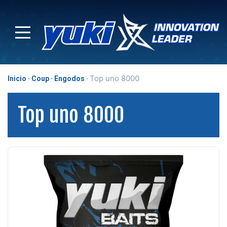
Top uno 8000
Inicio
Coup
Engodos
Top uno 8000