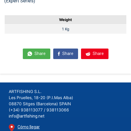
(Expert Series)
Weight
1 Kg
Share
Share
Share
ARTFISHING S.L.
Les Pruelles, 18-20 (P.I.Mas Alba)
08870 Sitges (Barcelona) SPAIN
(+34) 938113077 / 938113066
info@artfishing.net
Cómo llegar