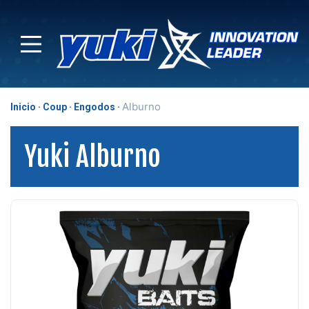
Alburno
Inicio
Coup
Engodos
Yuki Alburno