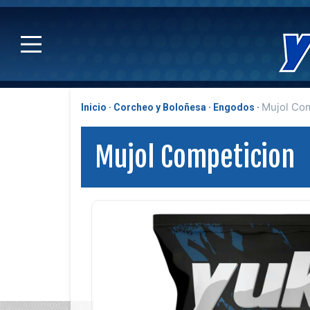
Mujol Co
Inicio
Corcheo y Boloñesa
Engodos
Mujol Competicion