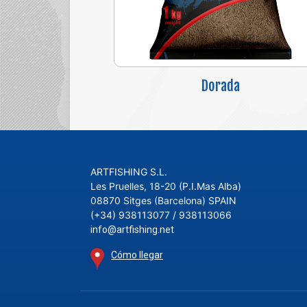
Dorada
ARTFISHING S.L.
Les Pruelles, 18-20 (P.I.Mas Alba)
08870 Sitges (Barcelona) SPAIN
(+34) 938113077 / 938113066
info@artfishing.net
Cómo llegar