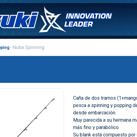
Nuba Spinning
ping
Caña de dos tramos (1+mango)
pesca a spinning y popping d
desde embarcación.
Muy parecida a su hermana m
más fino y parabólico.
Su blank está compuesto por u