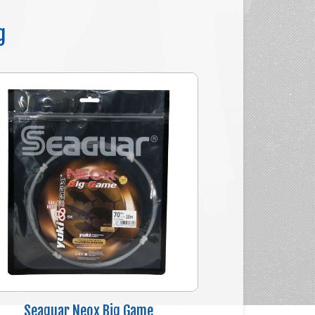
g
Seaguar Neox Big Game