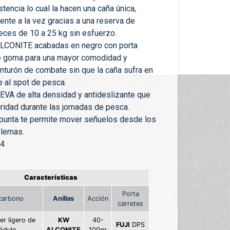
tencia lo cual la hacen una caña única,
ente a la vez gracias a una reserva de
eces de 10 a 25 kg sin esfuerzo.
ALCONITE acabadas en negro con porta
de goma para una mayor comodidad y
inturón de combate sin que la caña sufra en
e al spot de pesca.
VA de alta densidad y antideslizante que
ridad durante las jornadas de pesca.
e punta te permite mover señuelos desde los
blemas.
E4
Características
Porta
carbono
Anillas
Acción
carretes
r ligero de
KW
40-
FUJI
DPS
ódulo
ALCONITE
100gr