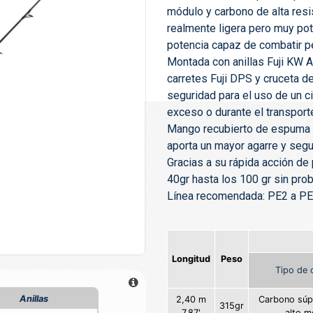
módulo y carbono de alta resis
realmente ligera pero muy pot
potencia capaz de combatir p
Montada con anillas Fuji KW 
carretes Fuji DPS y cruceta 
seguridad para el uso de un c
exceso o durante el transport
Mango recubierto de espuma E
aporta un mayor agarre y segu
Gracias a su rápida acción d
40gr hasta los 100 gr sin pro
Línea recomendada: PE2 a P
Longitud
Peso
Tipo de 
Anillas
2,40 m
Carbono súpe
315gr
7.87'
alto m