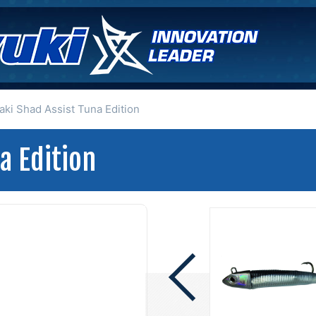
aki Shad Assist Tuna Edition
a Edition