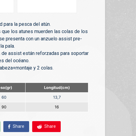
 para la pesca del atún.
s que los atunes muerden las colas de los
se presenta con un anzuelo assist pre-
la pala.
a de assist están reforzadas para soportar
es del océano.
cabeza+montaje y 2 colas.
so(gr)
Longitud(cm)
60
13,7
90
16
Share
Share