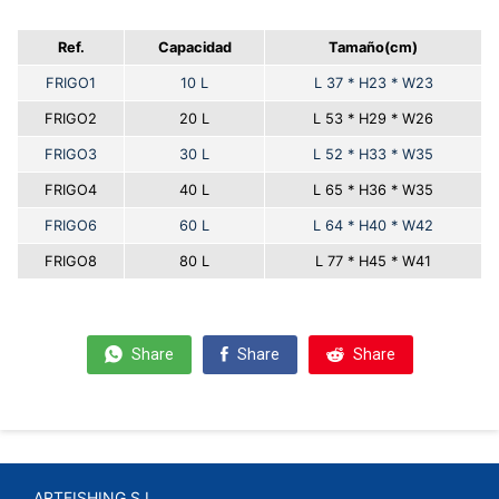
Ref.
Capacidad
Tamaño
(cm)
FRIGO1
10 L
L 37 * H23 * W23
FRIGO2
20 L
L 53 * H29 * W26
FRIGO3
30 L
L 52 * H33 * W35
FRIGO4
40 L
L 65 * H36 * W35
FRIGO6
60 L
L 64 * H40 * W42
FRIGO8
80 L
L 77 * H45 * W41
Share
Share
Share
ARTFISHING S.L.