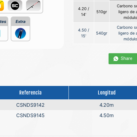
Carbono s
4.20 /
510gr
ligero de 
14'
módul
tes
Extra
Carbono s
4.50 /
540gr
ligero de 
15'
módul
Share
Referencia
Longitud
CSNDS9142
4.20m
CSNDS9145
4.50m