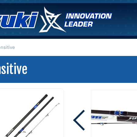
nsitive
sitive