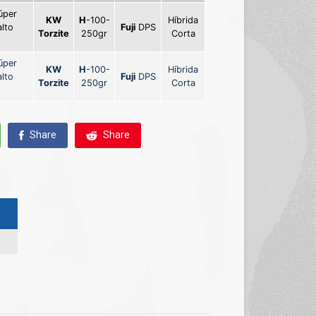
úper
KW
H
-100-
Híbrida
alto
Fuji
DPS
Torzite
250gr
Corta
o
úper
KW
H
-100-
Híbrida
alto
Fuji
DPS
Torzite
250gr
Corta
o
Share
Share