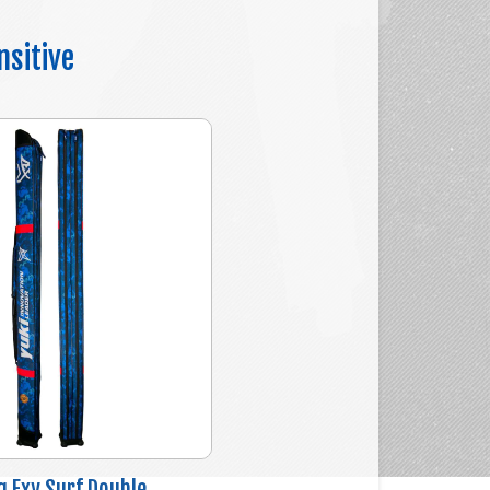
nsitive
g Exy Surf Double