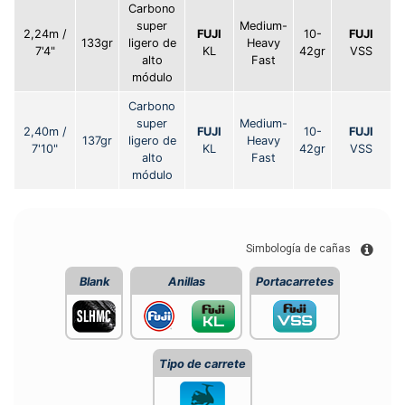
Carbono
super
Medium-
2,24m /
FUJI
10-
FUJI
133gr
ligero de
Heavy
7'4"
KL
42gr
VSS
alto
Fast
módulo
Carbono
super
Medium-
2,40m /
FUJI
10-
FUJI
137gr
ligero de
Heavy
7'10"
KL
42gr
VSS
alto
Fast
módulo
Simbología de cañas
Blank
Anillas
Portacarretes
Tipo de carrete