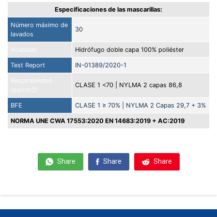
Especificaciones de las mascarillas:
Número máximo de
30
lavados
Acabado
Hidrófugo doble capa 100% poliéster
Test Report
IN-01389/2020-1
Respirabilidad
CLASE 1 <70 | NYLMA 2 capas 86,8
(pa/cm2)
BFE
CLASE 1 ≥ 70% | NYLMA 2 Capas 29,7 + 3%
NORMA UNE CWA 17553:2020 EN 14683:2019 + AC:2019
Share
Share
Share