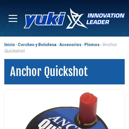
Anchor
Inicio
Corcheo y Boloñesa
Accesorios
Plomos
Quickshot
Anchor Quickshot