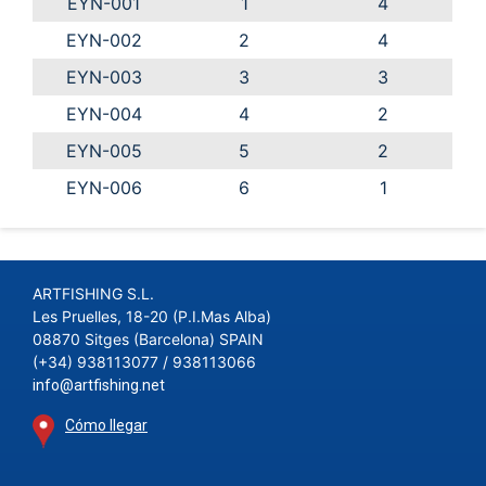
EYN-001
1
4
EYN-002
2
4
EYN-003
3
3
EYN-004
4
2
EYN-005
5
2
EYN-006
6
1
ARTFISHING S.L.
Les Pruelles, 18-20 (P.I.Mas Alba)
08870 Sitges (Barcelona) SPAIN
(+34) 938113077 / 938113066
info@artfishing.net
Cómo llegar