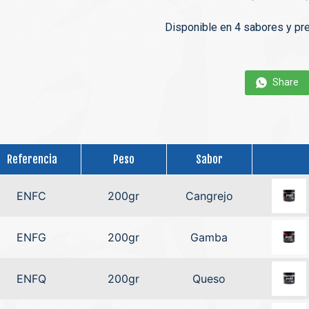
Disponible en 4 sabores y pr
Share
Referencia
Peso
Sabor
ENFC
200gr
Cangrejo
ENFG
200gr
Gamba
ENFQ
200gr
Queso