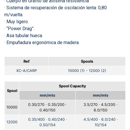
· Cuerpo en Grafito de altísima resistencia.
· Sistema de recuperación de oscilación lenta: 0,80
m/vuelta.
· Muy ligero.
· “Power Drag”.
· Asa tubular hueca.
· Empuñadura ergonómica de madera.
Ref
Spools
XC-A/CARP
10000 (1) - 12000 (2)
Spool Capacity
Spool
mm/mts
mm/mts
0.30/270 · 0.35/200 ·
3.5/270 · 4.5/200 ·
10000
0.40/150
6.0/150
0.35/400 · 0.40/240 ·
4.5/400 · 6.0/240 ·
12000
0.50/154
10/154