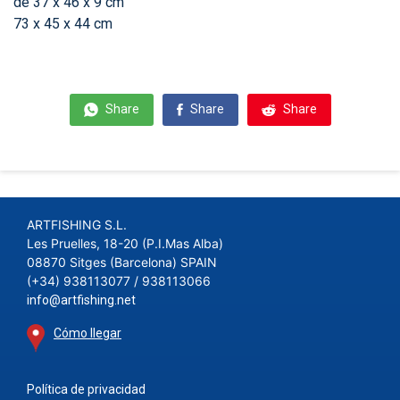
de 37 x 46 x 9 cm
73 x 45 x 44 cm
Share
Share
Share
ARTFISHING S.L.
Les Pruelles, 18-20 (P.I.Mas Alba)
08870 Sitges (Barcelona) SPAIN
(+34) 938113077 / 938113066
info@artfishing.net
Cómo llegar
Política de privacidad