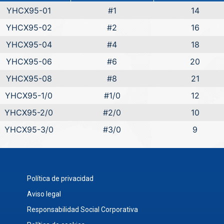
YHCX95-01
#1
14
YHCX95-02
#2
16
YHCX95-04
#4
18
YHCX95-06
#6
20
YHCX95-08
#8
21
YHCX95-1/0
#1/0
12
YHCX95-2/0
#2/0
10
YHCX95-3/0
#3/0
9
Política de privacidad
Aviso legal
Responsabilidad Social Corporativa