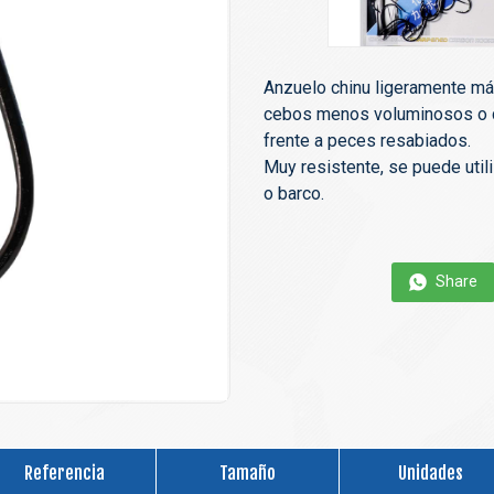
Anzuelo chinu ligeramente más
cebos menos voluminosos o c
frente a peces resabiados.
Muy resistente, se puede util
o barco.
Share
Referencia
Tamaño
Unidades