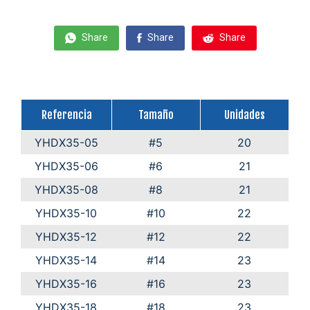
Share
Share
Share
Referencia
Tamaño
Unidades
YHDX35-05
#5
20
YHDX35-06
#6
21
YHDX35-08
#8
21
YHDX35-10
#10
22
YHDX35-12
#12
22
YHDX35-14
#14
23
YHDX35-16
#16
23
YHDX35-18
#18
23