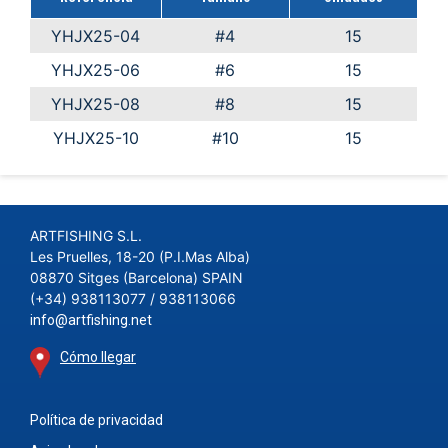
YHJX25-04
#4
15
YHJX25-06
#6
15
YHJX25-08
#8
15
YHJX25-10
#10
15
ARTFISHING S.L.
Les Pruelles, 18-20 (P.I.Mas Alba)
08870 Sitges (Barcelona) SPAIN
(+34) 938113077 / 938113066
info@artfishing.net
Cómo llegar
Política de privacidad