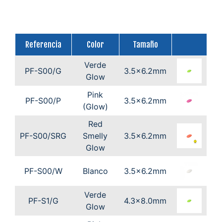
Referencia
Color
Tamaño
Verde
PF-S00/G
3.5x6.2mm
Glow
Pink
PF-S00/P
3.5x6.2mm
(Glow)
Red
PF-S00/SRG
Smelly
3.5x6.2mm
Glow
PF-S00/W
Blanco
3.5x6.2mm
Verde
PF-S1/G
4.3x8.0mm
Glow