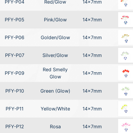
PFY-P04
Red/Glow
14x7mm
PFY-P05
Pink/Glow
14x7mm
PFY-P06
Golden/Glow
14x7mm
PFY-P07
Silver/Glow
14x7mm
Red Smelly
PFY-P09
14x7mm
Glow
PFY-P10
Green (Glow)
14x7mm
PFY-P11
Yellow/White
14x7mm
PFY-P12
Rosa
14x7mm