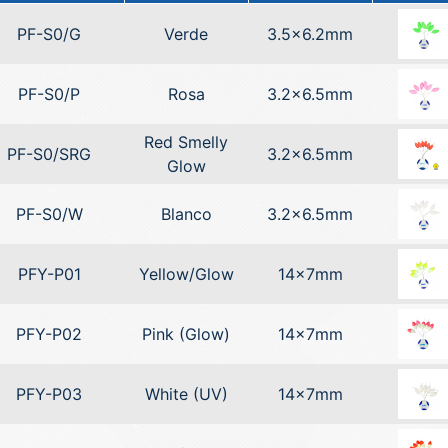
PF-S0/G
Verde
3.5x6.2mm
PF-S0/P
Rosa
3.2x6.5mm
Red Smelly
PF-S0/SRG
3.2x6.5mm
Glow
PF-S0/W
Blanco
3.2x6.5mm
PFY-P01
Yellow/Glow
14x7mm
PFY-P02
Pink (Glow)
14x7mm
PFY-P03
White (UV)
14x7mm