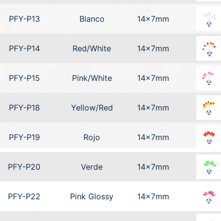
PFY-P13
Blanco
14x7mm
PFY-P14
Red/White
14x7mm
PFY-P15
Pink/White
14x7mm
PFY-P18
Yellow/Red
14x7mm
PFY-P19
Rojo
14x7mm
PFY-P20
Verde
14x7mm
PFY-P22
Pink Glossy
14x7mm